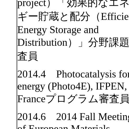
project）「効果的なエ
ギー貯蔵と配分（Efficie
Energy Storage and
Distribution）」分野課
査員
2014.4 Photocatalysis fo
energy (Photo4E), IFPEN,
Franceプログラム審査
2014.6 2014 Fall Meetin
of European Materials