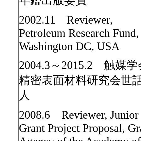
年鑑出版委員
2002.11 Reviewer,
Petroleum Research Fund,
Washington DC, USA
2004.3～2015.2 触媒
精密表面材料研究会世
人
2008.6 Reviewer, Junior
Grant Project Proposal, Gr