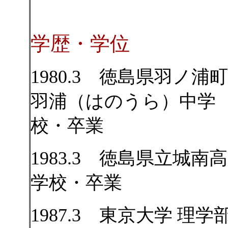
学歴・学位
1980.3 徳島県羽ノ浦
羽浦（はのうら）中学
校・卒業
1983.3 徳島県立城南
学校・卒業
1987.3 東京大学 理学