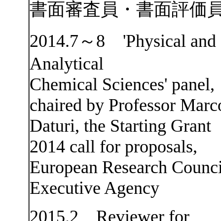
書面審査員・書面評価
2014.7～8 'Physical and
Analytical
Chemical Sciences' panel,
chaired by Professor Marc
Daturi, the Starting Grant
2014 call for proposals,
European Research Counci
Executive Agency
2015.2 Reviewer for